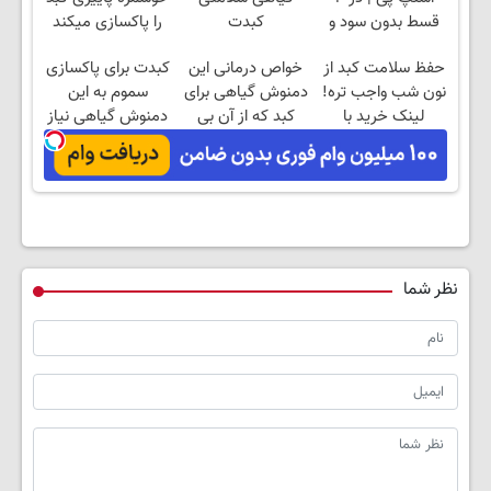
قسط بدون سود و
کبدت
را پاکسازی میکند
کارمزد!
تضمینه!50%تخفیف
حفظ سلامت کبد از
خواص درمانی این
کبدت برای پاکسازی
نون شب واجب تره!
دمنوش گیاهی برای
سموم به این
لینک خرید با
کبد که از آن بی
دمنوش گیاهی نیاز
تخفیف ویژه
خبرید!
داره
نظر شما