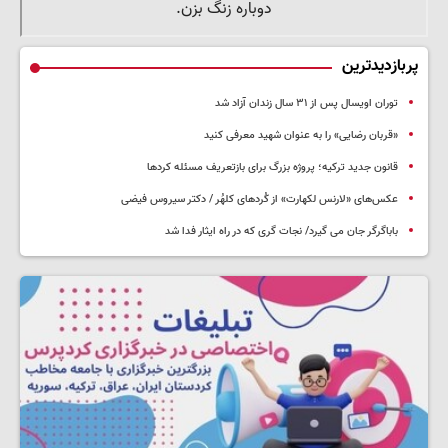
پربازدیدترین
توران اویسال پس از ۳۱ سال زندان آزاد شد
«قربان رضایی» را به عنوان شهید معرفی کنید
قانون جدید ترکیه؛ پروژه بزرگ‌ برای بازتعریف مسئله کردها
عکس‌های «لارنس لکهارت» از کُردهای کلهُر / دکتر سیروس فیضی
باباگرگر جان می گیرد/ نجات گری که در راه ایثار فدا شد