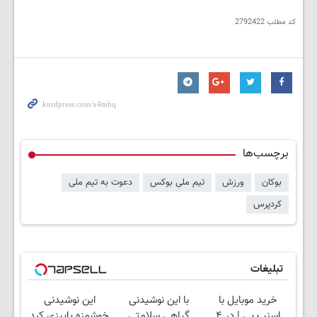
کد مطلب
2792422
برچسب‌ها
بوکان
ورزش
تیم ملی بوکس
دعوت به تیم ملی
کردپرس
تبلیغات
خرید موبایل با
با این نوشیدنی
این نوشیدنی
اسنپ پی | در ۴
گیاهی سلامتی
خوشمزه پاییزی کبد