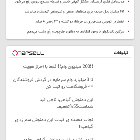
مدیرعامل آبفای کردستان: مشکل کم‌آبی نایسر و آساوله سنندج بزودی رفع می‌شود
۱۹۱ میلیارد ریال جریمه برای متخلفان صنفی و غیرصنفی کردستان صادر شد
انفجار در اتوبوس مسافربری در جرمانا؛ دو کشته و ۱۳ زخمی + فیلم
سزگین تانریکولو: با وجود انتقادها به «قانون چارچوب» رأی مثبت می‌دهم
تبلیغات
❗❗200 میلیون وام❗❗ فقط با احراز هویت
تا 3میلیارد وام سرمایه در گردش فروشندگان
=> فروشگاهت رو ثبت کن
این دمنوش گیاهی، ناجی کبد
شماست55%تخفیف
نجات دهنده ی کبدت این دمنوش سم زدای
گیاهیه!
تا دیر نشده با این دمنوش گیاهی جلوی