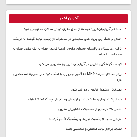
آخرین اخبار
استاندار آذربایجان‌غربی: توسعه از محل حقوق دولتی معادن محقق می شود
افتتاح و کلنگ زنی پروژه های میلیاردی در میاندوآب/از زنجیره تولید گوشت تا ابریشم
ترکیه، عربستان و پاکستان «پیمان مکه» را امضا کردند؛ حمله به یک عضو، حمله به
همه است + فیلم
توسعه گردشگری خارجی در آذربایجان غربی برنامه ریزی می شود
پیام معنادار نماینده MHP که قانون چارچوب را امضا نکرد: حتی مورچه هم صاحبی
دارد
دمیرتاش مشمول قانون آزادی نمی‌شود
دیدار پشت درهای بسته؛ در دیدار اردوغان و باغچه‌لی چه گذشت؟ + فیلم
اخاذی ۳۵ درصدی از محصولات کشاورزان عفرین
ارزیابی جدید از وضعیت نیروهای پیشمرگ اقلیم کردستان
نظارت بر بازار نباید مقطعی و مناسبتی باشد