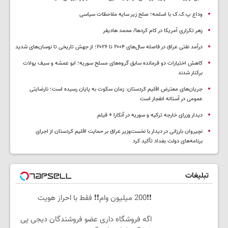
وداع پ.ک.ک با اسلحه؛ صلح زیر سایه ملاحظات سیاسی
زهر تکراری آمریکا در کام کردها/ محمد هادیفر
درآمد نفتی عراق در فاصله سال‌های ۲۰۰۴ تا ۲۰۲۶؛ از جهش تاریخی تا نوسان‌های شدید
کاهش اختیارات دو فرمانده سابق گروه‌های مسلح سوریه؛ ابو عمشه و سیف پولات
برکنار شدند
جریان‌های معترض اقلیم کردستان: زمان سکوت به پایان رسیده است؛ نارضایتی
عمومی در آستانه انفجار است
دیدار وزرای خارجه ترکیه و سوریه در آنکارا + فیلم
نچیروان بارزانی در دیدار با نخست‌وزیر عراق بر حمایت اقلیم کردستان از اجرای
برنامه‌های دولت بغداد تأکید کرد
تبلیغات
❗❗200 میلیون وام❗❗ فقط با احراز هویت
اگه فروشگاه داری عضو فروشندگان دیجی پی