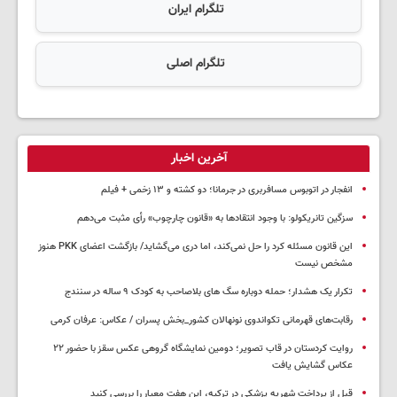
تلگرام ایران
تلگرام اصلی
آخرین اخبار
انفجار در اتوبوس مسافربری در جرمانا؛ دو کشته و ۱۳ زخمی + فیلم
سزگین تانریکولو: با وجود انتقادها به «قانون چارچوب» رأی مثبت می‌دهم
این قانون مسئله کرد را حل نمی‌کند، اما دری می‌گشاید/ بازگشت اعضای PKK هنوز
مشخص نیست
تکرار یک هشدار؛ حمله دوباره سگ های بلاصاحب به کودک ۹ ساله در سنندج
رقابت‌های قهرمانی تکواندوی نونهالان کشور_بخش پسران / عکاس: عرفان کرمی
روایت کردستان در قاب تصویر؛ دومین نمایشگاه گروهی عکس سقز با حضور ۲۲
عکاس گشایش یافت
قبل از پرداخت شهریه پزشکی در ترکیه، این هفت معیار را بررسی کنید