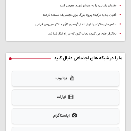
«قربان رضایی» را به عنوان شهید معرفی کنید
قانون جدید ترکیه؛ پروژه بزرگ‌ برای بازتعریف مسئله کردها
عکس‌های «لارنس لکهارت» از کُردهای کلهُر / دکتر سیروس فیضی
باباگرگر جان می گیرد/ نجات گری که در راه ایثار فدا شد
ما را در شبکه های اجتماعی دنبال کنید
یوتیوب
آپارات
اینستاگرام