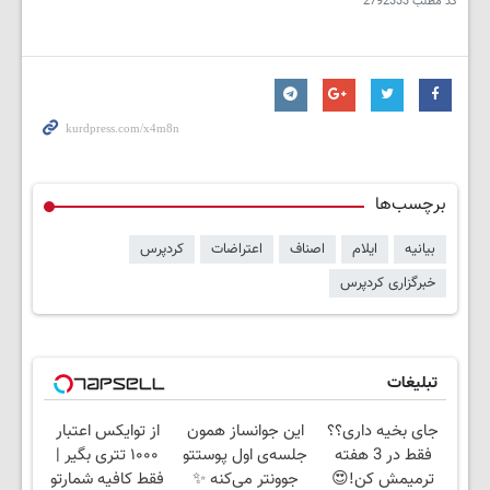
کد مطلب
2792333
برچسب‌ها
بیانیه
ایلام
اصناف
اعتراضات
کردپرس
خبرگزاری کردپرس
تبلیغات
جای بخیه داری؟؟
این جوانساز همون
از توایکس اعتبار
فقط در 3 هفته
جلسه‌ی اول پوستتو
۱۰۰۰ تتری بگیر |
ترمیمش کن!😍
جوونتر می‌کنه ✨
فقط کافیه شمارتو