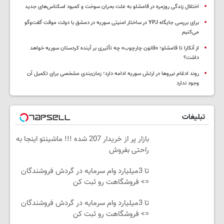
اختلال زندگی روزمره در قامشلو به علت بحران سوخت و کمبود اسکناس‌های جدید
برای بررسی جایگاه YPJ در ساختار امنیتی سوریه در دمشق با دولت موقت گفت‌وگو
می‌کنیم
از آنکارا تا قامشلو؛ «قانون چارچوب» چه تأثیری بر آینده کردستان سوریه خواهد
داشت؟
روند ادغام نیروها در ارتش سوریه ادامه دارد؛ زمان‌بندی مشخصی برای تکمیل آن
وجود ندارد
تبلیغات
بازار پر از خریدار 207 شده !!! ماشینتو اینجا به
راحتی بفروش
تا 3میلیارد وام سرمایه در گردش فروشندگان
=> فروشگاهت رو ثبت کن
تا 3میلیارد وام سرمایه در گردش فروشندگان
=> فروشگاهت رو ثبت کن