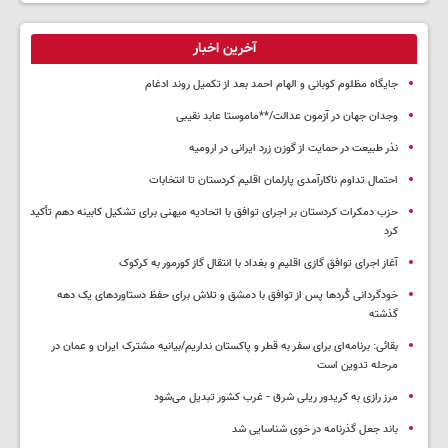
آخرین اخبار
جایگاه مظلوم کوبانی و الهام احمد بعد از تکمیل روند ادغام
وجدان جهان در آزمون عدالت/**ماموستا عابد نقیبی
نذر طبیعت در حمایت از گوزن زرد ایرانی در ارومیه
احتمال تداوم ناکارآمدی پارلمان اقلیم کردستان تا انتخابات
حزب دمکرات کردستان بر اجرای توافق با اتحادیه میهنی برای تشکیل کابینه دهم تأکید
کرد
آغاز اجرای توافق گازی اقلیم و بغداد با انتقال گاز کورمور به کرکوک
خودگردانی کُردها پس از توافق با دمشق و تلاش برای حفظ دستاوردهای یک دهه
گذشته
بقائی: برنامه‌ای برای سفر به قطر و پاکستان نداریم/بیانیه مشترک ایران و عمان در
مرحله تدوین است
مرز رازی به کریدور ریلی شرق - غرب کشور تبدیل می‌شود
باند جعل گذرنامه در خوی شناسایی شد