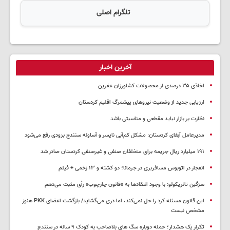
تلگرام اصلی
آخرین اخبار
اخاذی ۳۵ درصدی از محصولات کشاورزان عفرین
ارزیابی جدید از وضعیت نیروهای پیشمرگ اقلیم کردستان
نظارت بر بازار نباید مقطعی و مناسبتی باشد
مدیرعامل آبفای کردستان: مشکل کم‌آبی نایسر و آساوله سنندج بزودی رفع می‌شود
۱۹۱ میلیارد ریال جریمه برای متخلفان صنفی و غیرصنفی کردستان صادر شد
انفجار در اتوبوس مسافربری در جرمانا؛ دو کشته و ۱۳ زخمی + فیلم
سزگین تانریکولو: با وجود انتقادها به «قانون چارچوب» رأی مثبت می‌دهم
این قانون مسئله کرد را حل نمی‌کند، اما دری می‌گشاید/ بازگشت اعضای PKK هنوز
مشخص نیست
تکرار یک هشدار؛ حمله دوباره سگ های بلاصاحب به کودک ۹ ساله در سنندج