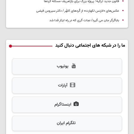
قانون جدید ترکیه؛ پروژه بزرگ‌ برای بازتعریف مسئله کردها
عکس‌های «لارنس لکهارت» از کُردهای کلهُر / دکتر سیروس فیضی
باباگرگر جان می گیرد/ نجات گری که در راه ایثار فدا شد
ما را در شبکه های اجتماعی دنبال کنید
یوتیوب
آپارات
اینستاگرام
تلگرام ایران