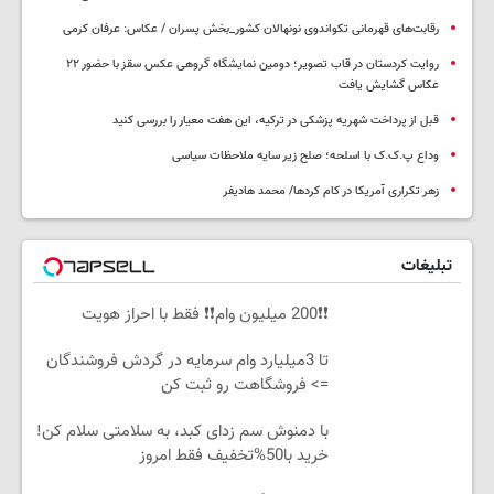
رقابت‌های قهرمانی تکواندوی نونهالان کشور_بخش پسران / عکاس: عرفان کرمی
روایت کردستان در قاب تصویر؛ دومین نمایشگاه گروهی عکس سقز با حضور ۲۲
عکاس گشایش یافت
قبل از پرداخت شهریه پزشکی در ترکیه، این هفت معیار را بررسی کنید
وداع پ.ک.ک با اسلحه؛ صلح زیر سایه ملاحظات سیاسی
زهر تکراری آمریکا در کام کردها/ محمد هادیفر
تبلیغات
❗❗200 میلیون وام❗❗ فقط با احراز هویت
تا 3میلیارد وام سرمایه در گردش فروشندگان
=> فروشگاهت رو ثبت کن
با دمنوش سم زدای کبد، به سلامتی سلام کن!
خرید با50%تخفیف فقط امروز