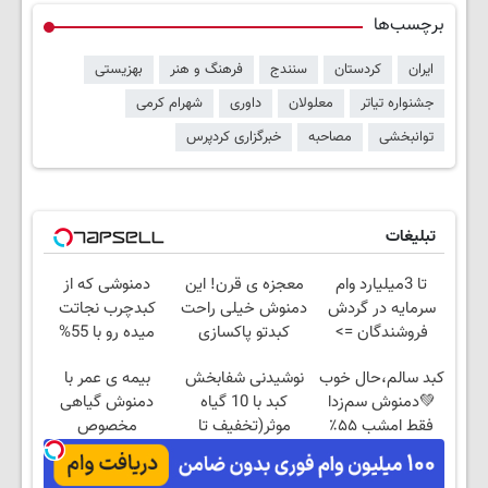
برچسب‌ها
ایران
کردستان
سنندج
فرهنگ و هنر
بهزیستی
جشنواره تیاتر
معلولان
داوری
شهرام کرمی
توانبخشی
مصاحبه
خبرگزاری کردپرس
تبلیغات
تا 3میلیارد وام
معجزه ی قرن! این
دمنوشی که از
سرمایه در گردش
دمنوش خیلی راحت
کبدچرب نجاتت
فروشندگان =>
کبدتو پاکسازی
میده رو با 55%
فروشگاهت رو ثبت
میکنه
تخفیف بخر!
کبد سالم،حال خوب
نوشیدنی شفابخش
بیمه ی عمر با
کن
💚دمنوش سم‌زدا
کبد با 10 گیاه
دمنوش گیاهی
فقط امشب ۵۵٪
موثر(تخفیف تا
مخصوص
تخفیف
امشب)
کبد+تخفیف ویژه