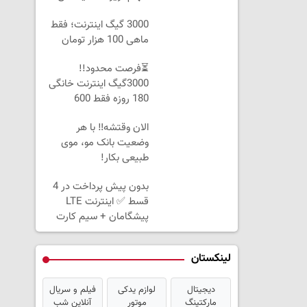
3000 گیگ اینترنت؛ فقط
ماهی 100 هزار تومان
⏳فرصت محدود!!
3000گیگ اینترنت خانگی
180 روزه فقط 600
هزارتومان!!
الان وقتشه‼️ با هر
وضعیت بانک مو، موی
طبیعی بکار!
بدون پیش پرداخت در 4
قسط ✅ اینترنت LTE
پیشگامان + سیم کارت
رایگان
لینکستان
دیجیتال
لوازم یدکی
فیلم و سریال
مارکتینگ
موتور
آنلاین شب