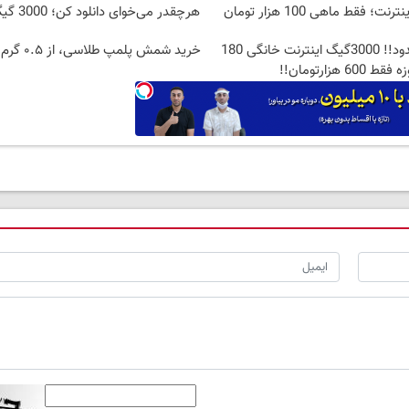
هرچقدر می‌خوای دانلود کن؛ 3000 گیگ داری!!
⏳فرصت محدود!! 3000گیگ اینترنت خانگی 180
خرید شمش پلمپ طلاسی، از ۰.۵ گرم تا ۱۰ گرم
 فقط 600 هزارتومان!!