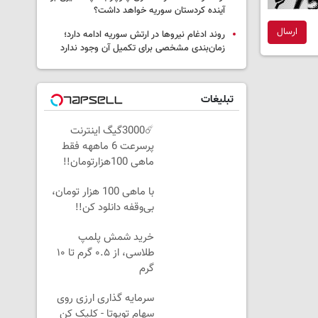
آینده کردستان سوریه خواهد داشت؟
ارسال
روند ادغام نیروها در ارتش سوریه ادامه دارد؛
زمان‌بندی مشخصی برای تکمیل آن وجود ندارد
تبلیغات
☄️3000گیگ اینترنت
پرسرعت 6 ماههه فقط
ماهی 100هزارتومان!!
با ماهی 100 هزار تومان،
بی‌وقفه دانلود کن!!
خرید شمش پلمپ
طلاسی، از ۰.۵ گرم تا ۱۰
گرم
سرمایه گذاری ارزی روی
سهام تویوتا - کلیک کن