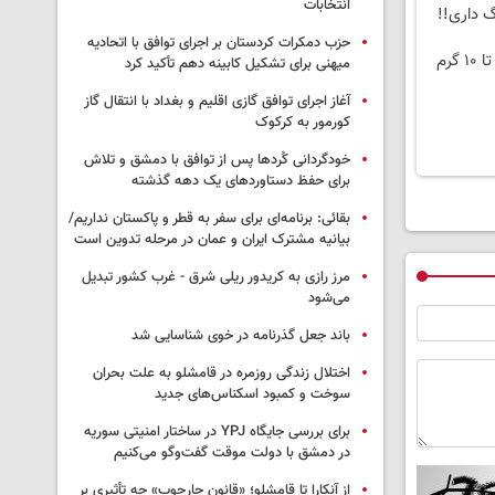
انتخابات
حزب دمکرات کردستان بر اجرای توافق با اتحادیه
میهنی برای تشکیل کابینه دهم تأکید کرد
آغاز اجرای توافق گازی اقلیم و بغداد با انتقال گاز
کورمور به کرکوک
خودگردانی کُردها پس از توافق با دمشق و تلاش
برای حفظ دستاوردهای یک دهه گذشته
بقائی: برنامه‌ای برای سفر به قطر و پاکستان نداریم/
بیانیه مشترک ایران و عمان در مرحله تدوین است
مرز رازی به کریدور ریلی شرق - غرب کشور تبدیل
می‌شود
باند جعل گذرنامه در خوی شناسایی شد
اختلال زندگی روزمره در قامشلو به علت بحران
سوخت و کمبود اسکناس‌های جدید
برای بررسی جایگاه YPJ در ساختار امنیتی سوریه
در دمشق با دولت موقت گفت‌وگو می‌کنیم
از آنکارا تا قامشلو؛ «قانون چارچوب» چه تأثیری بر