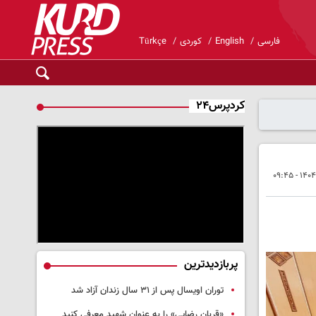
فارسی
English
کوردی
Türkçe
کردپرس۲۴
پربازدیدترین
توران اویسال پس از ۳۱ سال زندان آزاد شد
«قربان رضایی» را به عنوان شهید معرفی کنید