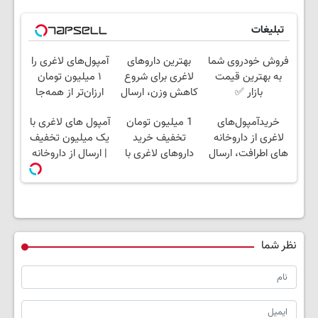
تبلیغات
فروش خودروی شما
بهترین داروهای
آمپول‌های لاغری را
به بهترین قیمت
لاغری برای شروع
۱ میلیون تومان
بازار ✅
کاهش وزن، ارسال
ارزان‌تر از همه‌جا
از داروخانه های
بخر!
خریدآمپول‌های
1 میلیون تومان
آمپول های لاغری با
نزدیکت!
لاغری از داروخانه
تخفیف خرید
یک میلیون تخفیف
های اطرافت، ارسال
داروهای لاغری با
| ارسال از داروخانه
فوری همراه با پک
ارسال از داروخانه و
های معتبر
یخ!
پک یخ!
نظر شما