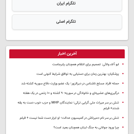
تلگرام ایران
تلگرام اصلی
آخرین اخبار
ابو آلاء ولائی: تصمیم برای انتقام همچنان پابرجاست
پزشکیان‌: بهترین زمان برای دستیابی به توافق شرایط کنونی است
حمله افراد مسلح ناشناس در دیرالزور؛ یک عضو وزارت دفاع سوریه کشته شد
درگیری‌های عشیره‌ای و خانوادگی در سوریه؛ ۹ کشته و ۱۰ زخمی در یک هفته
تنش بر سر میراث ملی گرایی ترکی؛ نمایندگان MHP و حزب خوب دست به یقه
شدند+ فیلم
تنش بر سر نام دمیرتاش در کمیسیون عدالت؛ او ابزار دست شما نیست + فیلم
چرا ورود جولانی به جنگ لبنان همچنان بعید است؟