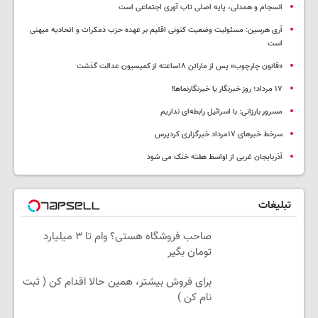
انسجام و همدلی، پایه اصلی تاب آوری اجتماعی است
آری هرسین: مسئولیت وضعیت کنونی اقلیم بر عهده حزب دمکرات و اتحادیه میهنی
است
«قانون چارچوب» پس از ماراتن ۱۸ساعته از کمیسیون عدالت گذشت
١٧ مرداد؛ روز خبرنگار یا خبرنگارنماها!
مسرور بارزانی: با اسرائیل رابطه‌ای نداریم
سرخط خبرهای ۱۷مرداد خبرگزاری کردپرس
آذربایجان غربی از اواسط هفته خنک می شود
تبلیغات
صاحب فروشگاه هستی؟ وام تا ۳ میلیارد
تومان بگیر
برای فروش بیشتر، همین حالا اقدام کن ( ثبت
نام کن )