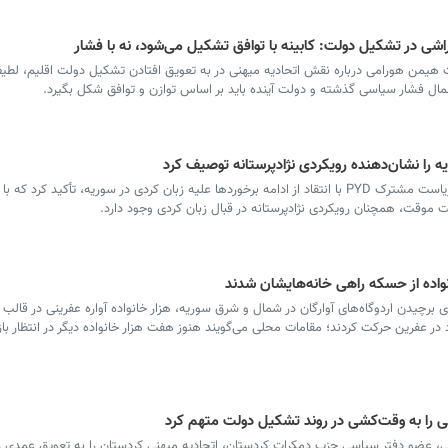
راشی در تشکیل دولت: کابینه با توافق تشکیل می‌شود، نه با فشار
روز خبرنگار؛ پاسداری از حقیقت در
نام مادر؛ حقیقت
عصر هوش مصنوعی، آشوب
بماند/شفیع بهرا
 هیمن هورامی درباره نقش اتحادیه میهنی در به تعویق افتادن تشکیل دولت اقلیم، لطی
اطلاعات و بحران اعتماد/ **منصور
عمال فشار سیاسی گذشته و دولت آینده باید بر اساس توازن و توافق شکل بگیرد.
اولی
ه را نشان‌دهنده رویکردی نژادپرستانه توصیف کرد
سرویس سوریه - «فوزا یوسف» عضو شورای ریاست مشترک PYD با انتقاد از ادامه برخوردها علیه زبان کردی در سوریه، تأکید کرد ک
موقت، همچنان رویکردی نژادپرستانه در قبال زبان کردی وجود دارد.
نواده از حسکه راهی خانه‌هایشان شدند
 برچیدن اردوگاه‌های آوارگان در شمال و شرق سوریه، هزار خانواده آواره عفرینی در قالب
ر عفرین حرکت کردند؛ مقامات محلی می‌گویند هنوز هفت هزار خانواده دیگر در انتظار ب
 را به وقت‌کشی در روند تشکیل دولت متهم کرد
، عضو دفتر سیاسی حزب دمکرات کردستان، اتحادیه میهنی کردستان را به تعویق عمدی 