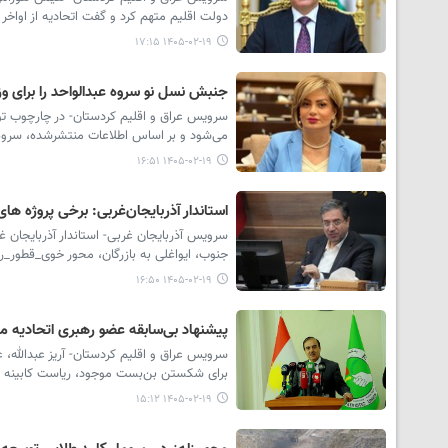
دولت اقلیم متهم کرد و گفت اتحادیه از اواخر سال ۲۰۲۴ با بهانه «برنامه سیاسی» روند مذاکرات را طولان
۱۴۰۵-۰۲-۱۹ ۱۷:۱۵
جنبش نسل نو سروە عبدالواحد را برای و
سرویس عراق و اقلیم کردستان- در چارچوب توا
می‌شود و بر اساس اطلاعات منتشرشده، سروە 
۱۴۰۵-۰۲-۱۹ ۱۶:۵۱
استاندار آذربایجان‌غربی: برخی پروژه ه
سرویس آذربایجان غربی- استاندار آذربایجان غر
جنوب، ایواغلی به بازرگان، محور خوی_قطور_را
۱۴۰۵-۰۲-۱۹ ۱۶:۵۰
پیشنهاد بی‌سابقه عضو رهبری اتحادیه می
سرویس عراق و اقلیم کردستان- آریز عبدالله، ع
برای شکستن بن‌بست موجود، ریاست کابینه 
۱۴۰۵-۰۲-۱۹ ۱۵:۱۲