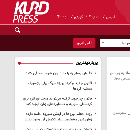
فارسی
English
کوردی
Türkçe
اخبار امروز
س‌ها
پربازدیدترین
د به پارلمان
«قربان رضایی» را به عنوان شهید معرفی کنید
ه اهل سنت و ۴ وزارتخانه به کُردها اختصاص یافته
قانون جدید ترکیه؛ پروژه بزرگ‌ برای بازتعریف
مسئله کردها
قانون چارچوب ترکیه می‌تواند مرحله‌ای تازه برای
کردستان سوریه و دستاوردهای زنان ایجاد کند
ین شهرستان
روند ادغام نیروها در ارتش سوریه ادامه دارد؛
د.
زمان‌بندی مشخصی برای تکمیل آن وجود ندارد
«غیاث احمدی»، نماینده کردستان در مسابقات