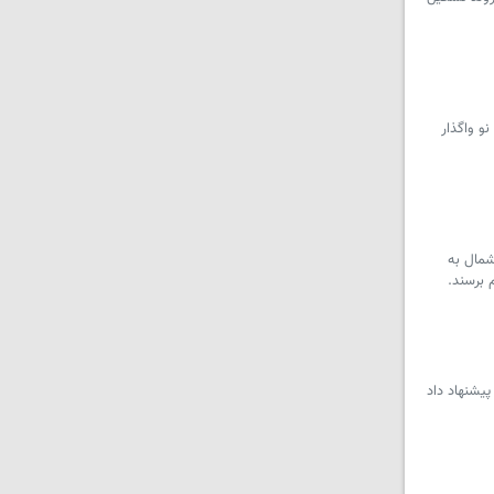
و واگذار
شمال به
 برسند.
پیشنهاد داد