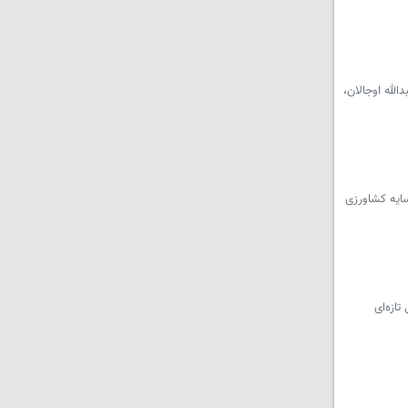
 به تحولات اخیر در ترکیه پس از فراخوان ۲۷ فوریه ۲۰۲۵ از سوی عبدالله اوجالان،
ایه کشاورزی
ازه‌ای