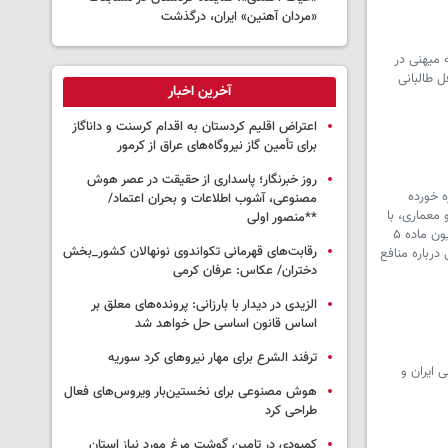
«مردان آهنین» ایران، درگذشت
 میهنی در
 طالبانی
آخرین اخبار
اعتراض اقلیم کردستان به اقدام کرسنت و داناگاز
برای تأمین گاز نیروگاه‌های عراق از کرمور
روز خبرنگار؛ پاسداری از حقیقت در عصر هوش
ه خورده
مصنوعی، آشوب اطلاعات و بحران اعتماد/
 معماری، با
**منصور اولی
هرگونه تغییر کاربری این تپه مخالفت کردند، تنها یک عضو پرحاشیه و بانفوذ همچنان بر تصویب آن اصرار داشت تا این مسئله در کمیسیون ماده ۵
رقابت‌های قهرمانی تکواندوی نونهالان کشور_بخش
درباره منافع
دختران/ عکاس: عرفان کرمی
الزیدی در دیدار با بارزانی: پرونده‌های معلق بر
اساس قانون اساسی حل خواهد شد
ترفند الشرع برای مهار نیروهای کرد سوریه
 ایران و
هوش مصنوعی برای نخستین‌بار ویروس‌های فعال
طراحی کرد
کمبودی در تامین گوشت مرغ مورد نیاز استان