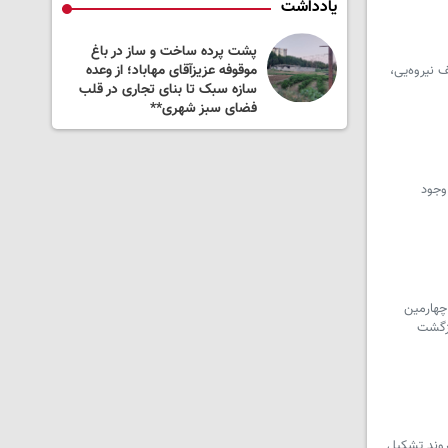
یادداشت
ی که نباید پنهان
پشت پرده ساخت و ساز در باغ
میان
موقوفه عزیزآقای مهاباد؛ از وعده
ف نیروەیی،
سازه سبک تا بنای تجاری در قلب
فضای سبز شهری**
ه با وجود
 چهارمین
ازگشت
روند تشکیل