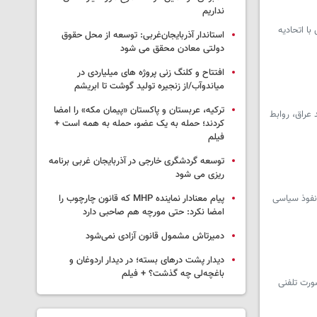
نداریم
ا اتحادیه
استاندار آذربایجان‌غربی: توسعه از محل حقوق
دولتی معادن محقق می شود
افتتاح و کلنگ زنی پروژه های میلیاردی در
میاندوآب/از زنجیره تولید گوشت تا ابریشم
ترکیه، عربستان و پاکستان «پیمان مکه» را امضا
 عراق، روابط
کردند؛ حمله به یک عضو، حمله به همه است +
فیلم
توسعه گردشگری خارجی در آذربایجان غربی برنامه
ریزی می شود
 نفوذ سیاسی
پیام معنادار نماینده MHP که قانون چارچوب را
امضا نکرد: حتی مورچه هم صاحبی دارد
دمیرتاش مشمول قانون آزادی نمی‌شود
دیدار پشت درهای بسته؛ در دیدار اردوغان و
باغچه‌لی چه گذشت؟ + فیلم
ورت تلفنی