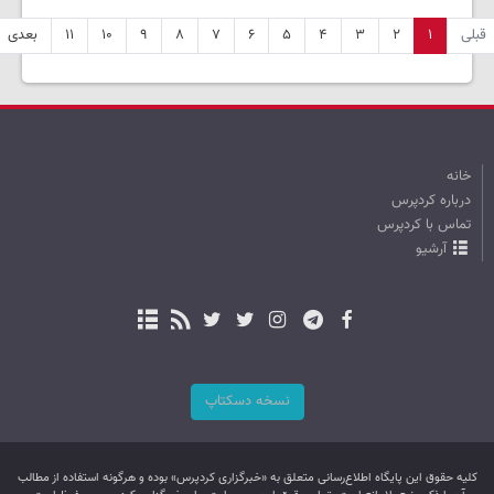
قبلی
۱
۲
۳
۴
۵
۶
۷
۸
۹
۱۰
۱۱
بعدی
خانه
درباره کردپرس
تماس با کردپرس
آرشیو
نسخه دسکتاپ
کليه حقوق اين پایگاه اطلاع‌رسانی متعلق به «خبرگزاری کردپرس» بوده و هرگونه استفاده از مطالب